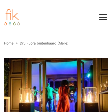
HAARDEN
WARMTEPOMPEN
Home
>
Dru Fuora buitenhaard (Melle)
OVER ONS
CONTACTEER ONS
AFSPRAAK MAKEN