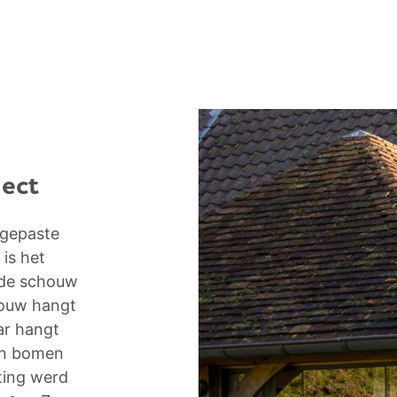
ject
ngepaste
is het
nde schouw
houw hangt
aar hangt
en bomen
ting werd