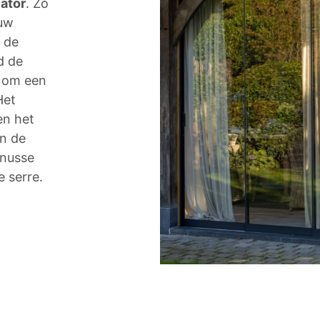
ator
. Zo
uw
 de
d de
d om een
Het
en het
in de
knusse
e serre.