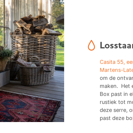
Losstaa
Casita 55, ee
Martens-Lat
om de ontvan
maken. Het 
Box past in el
rustiek tot 
deze serre, 
past deze bo